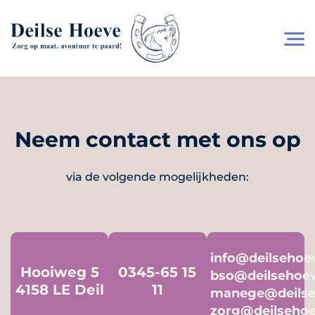
Neem contact met ons op
via de volgende mogelijkheden:
info@deilseho
Hooiweg 5
0345-65 15
bso@deilsehoe
4158 LE Deil
11
manege@deils
zorg@deilseho