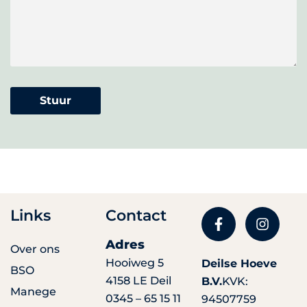
Stuur
Links
Contact
Adres
Over ons
Hooiweg 5
Deilse Hoeve
BSO
4158 LE Deil
B.V.
KVK:
Manege
0345 – 65 15 11
94507759