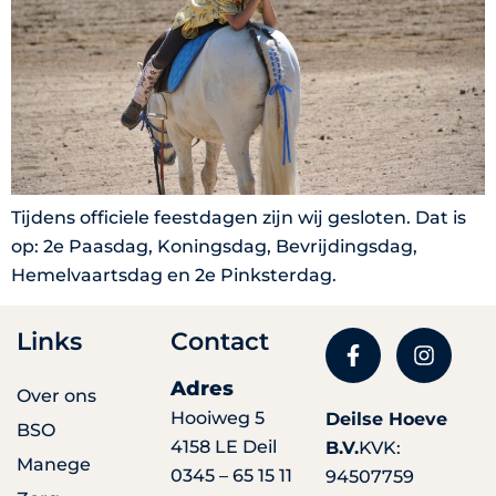
Tijdens officiele feestdagen zijn wij gesloten. Dat is
op: 2e Paasdag, Koningsdag, Bevrijdingsdag,
Hemelvaartsdag en 2e Pinksterdag.
Links
Contact
Adres
Over ons
Hooiweg 5
Deilse Hoeve
BSO
4158 LE Deil
B.V.
KVK:
Manege
0345 – 65 15 11
94507759