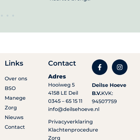
Links
Contact
Adres
Over ons
Hooiweg 5
Deilse Hoeve
BSO
4158 LE Deil
B.V.
KVK:
Manege
0345 – 65 15 11
94507759
Zorg
info@deilsehoeve.nl
Nieuws
Privacyverklaring
Contact
Klachtenprocedure
Zorg