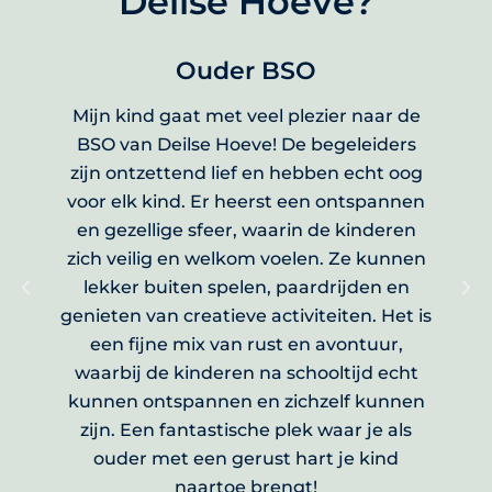
Deilse Hoeve?
Hanneke Aarnoudse
 de
Wat een fijne manege! Mijn dochter kijkt
rs
er elke week weer naar uit om te gaan
De
oog
paardrijden bij de Deilse Hoeve. Het is
e
nen
echt een gezellige en ongedwongen
d
en
sfeer waar ze plezier heeft op haar eigen
b
nen
tempo. Een heerlijke plek om op een
v
n
fijne manier met paarden bezig te zijn!
k
t is
,
ht
nen
wo
ls